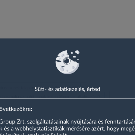
indenkinek telepítenie kell az alkalmazást?
Süti- és adatkezelés, érted
asználja az autót, kinek kell letöltenie az alkalmazást?
következőkre:
oup Zrt. szolgáltatásainak nyújtására és fenntartásár
 és a webhelystatisztikák mérésére azért, hogy megé