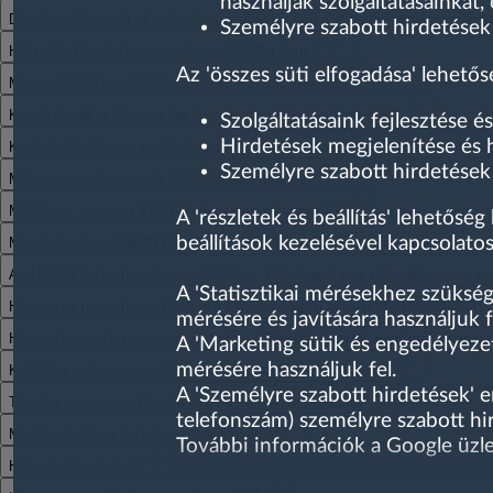
használják szolgáltatásainkat,
Drivello-s kötelezőt akarok, de most máshol van a szerződésem. Hogyan tu
Személyre szabott hirdetések
Hol tudok Drivello-kedvezményes KGFB-t kötni?
Az 'összes süti elfogadása' lehetős
Muszáj UNION-os KGFB a Drivello használatához?
Kapok drivellíra bónuszt, ha hosszú ideig hibátlanul vezetek?
Szolgáltatásaink fejlesztése és
Hirdetések megjelenítése és
Kinek kell letöltenie az alkalmazást a KGFB kedvezmény igénybevételéhez
Személyre szabott hirdetések 
Mikortól vagyok jogosult KGFB kedvezményre?
Mitől függ, mekkora KGFB kedvezményt kaphatok?
A 'részletek és beállítás' lehetősé
beállítások kezelésével kapcsolatos
Most kötnék az UNION Biztosítónál KGFB-t. A Drivello alkalmazás haszná
Az UNION Biztosítónál van a KGFB-m. Befolyásolhatja a Drivello pontszám 
A 'Statisztikai mérésekhez szükség
Hogyan és mikor használhatom a Drivello Angyal autó-asszisztenciát?
mérésére és javítására használjuk f
Honnan tudom, ha már nem hívhatom a Drivello Angyalt, mert már elhaszn
A 'Marketing sütik és engedélyez
mérésére használjuk fel.
Külföldön is érvényes a Drivello Angyal autó-asszisztencia?
A 'Személyre szabott hirdetések' 
Tényleg ingyenes a Drivello Angyal autó-asszisztencia?
telefonszám) személyre szabott hi
Meddig érvényes és hányszor használható?
További információk a Google üzlet
Hol vehető igénybe?