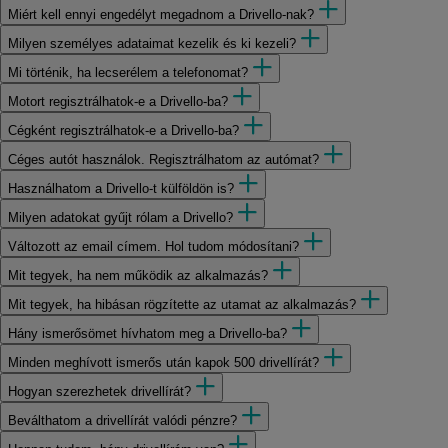
Miért kell ennyi engedélyt megadnom a Drivello-nak?
Milyen személyes adataimat kezelik és ki kezeli?
Mi történik, ha lecserélem a telefonomat?
Motort regisztrálhatok-e a Drivello-ba?
Cégként regisztrálhatok-e a Drivello-ba?
Céges autót használok. Regisztrálhatom az autómat?
Használhatom a Drivello-t külföldön is?
Milyen adatokat gyűjt rólam a Drivello?
Változott az email címem. Hol tudom módosítani?
Mit tegyek, ha nem működik az alkalmazás?
Mit tegyek, ha hibásan rögzítette az utamat az alkalmazás?
Hány ismerősömet hívhatom meg a Drivello-ba?
Minden meghívott ismerős után kapok 500 drivellírát?
Hogyan szerezhetek drivellírát?
Beválthatom a drivellírát valódi pénzre?