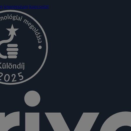
em
impresszum
kapcsolat