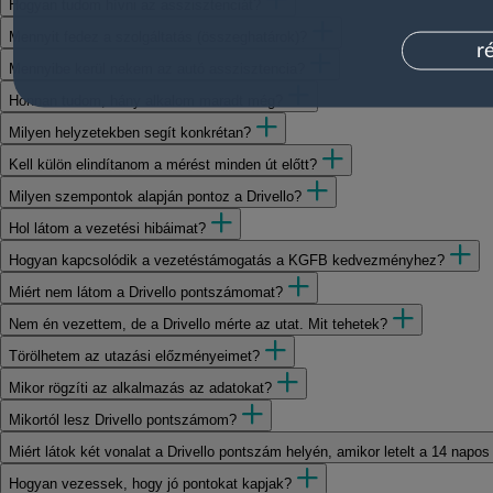
Hogyan tudom hívni az asszisztenciát?
Mennyit fedez a szolgáltatás (összeghatárok)?
r
Mennyibe kerül nekem az autó asszisztencia?
Honnan tudom, hány alkalom maradt még?
Milyen helyzetekben segít konkrétan?
Kell külön elindítanom a mérést minden út előtt?
Milyen szempontok alapján pontoz a Drivello?
Hol látom a vezetési hibáimat?
Hogyan kapcsolódik a vezetéstámogatás a KGFB kedvezményhez?
Miért nem látom a Drivello pontszámomat?
Nem én vezettem, de a Drivello mérte az utat. Mit tehetek?
Törölhetem az utazási előzményeimet?
Mikor rögzíti az alkalmazás az adatokat?
Mikortól lesz Drivello pontszámom?
Miért látok két vonalat a Drivello pontszám helyén, amikor letelt a 14 napos
Hogyan vezessek, hogy jó pontokat kapjak?