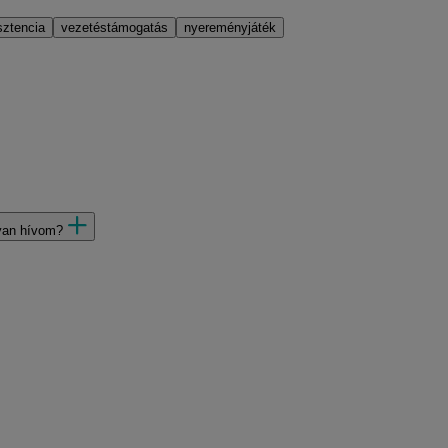
sztencia
vezetéstámogatás
nyereményjáték
gyan hívom?