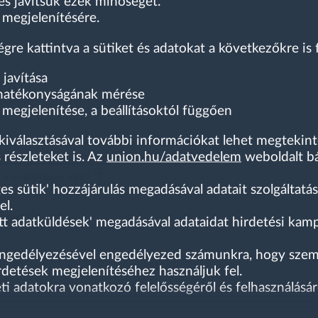
 és javítsuk ezek minőségét.
dok váltani?
 megjelenítésére.
égre kattintva a sütiket és adatokat a következőkre is 
 javítása
 hatékonyságának mérése
?
megjelenítése, a beállításoktól függően
g kiválasztásával további információkat lehet megtekin
 részleteket is. Az
union.hu/adatvedelem
weboldalt bá
lójaként milyen kedvezményre vagyok jogosult?
a biztosításom díját?
es sütik' hozzájárulás megadásával adatait szolgáltat
el.
áltam?
ett adatküldések' megadásával adataidat hirdetési ka
engedélyezésével engedélyezed számunkra, hogy szemé
rdetések megjelenítéséhez használjuk fel.
i adatokra vonatkozó felelősségéről és felhasználásár