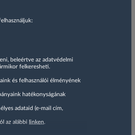
felhasználjuk:
teni, beleértve az adatvédelmi
rmikor felkeresheti.
ásaink és felhasználói élményének
mpányaink hatékonyságának
lyes adataid (e-mail cím,
ól az alábbi
linken
.