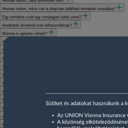
Honnan tudom, hány drivellírám van?
Honnan tudom, mikor van a shop-ban található termékek sorsolása?
Egy termékre csak egy sorsjegyet tudok venni?
Átadhatok drivellírát más felhasználónak?
Motorra is igénybe vehető?
Kik és milyen járművek esetén használhatják az alkalmazást?
Mit kell tennem, hogy az alkalmazás megfelelően működjön?
Milyen eszközökön használhatom az alkalmazást?
Szükségem van internetkapcsolatra az alkalmazás használatához?
Fogyasztja az alkalmazás az akkumulátort?
Ha többen is vezetik a járművet, a Drivello kedvezmény igénybevételéhez m
Én vagyok a jármű tulajdonosa / üzembentartója, de egy másik családtagom h
Miért van szükségem kihívásokra?
Sütiket és adatokat használunk a 
Kapok jutalmat a kihívás sikeres teljesítéséért?
Az UNION Vienna Insurance Gr
Az alkalmazásban jelzett CO₂ kibocsátás mi alapján lett kiszámítva?
A közönség elköteleződésének
Mennyi kedvezményt kaphatok a kötelezőm árából Drivello-sként?