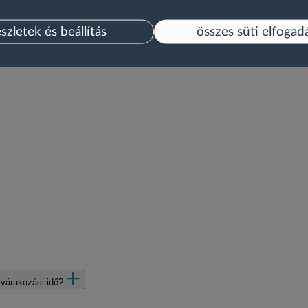
észletek és beállítás
összes süti elfogad
 várakozási idő?