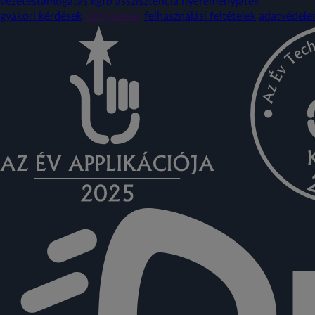
vezetéstámogatás
kgfb
asszisztencia
nyereményjáték
gyakori kérdések
süti kezelés
felhasználási feltételek
adatvédel