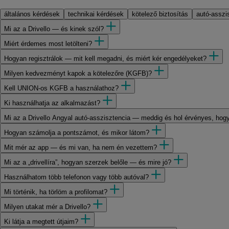
általános kérdések
technikai kérdések
kötelező biztosítás
autó-asszi
Mi az a Drivello — és kinek szól?
Miért érdemes most letölteni?
Hogyan regisztrálok — mit kell megadni, és miért kér engedélyeket?
Milyen kedvezményt kapok a kötelezőre (KGFB)?
Kell UNION-os KGFB a használathoz?
Ki használhatja az alkalmazást?
Mi az a Drivello Angyal autó-asszisztencia — meddig és hol érvényes, ho
Hogyan számolja a pontszámot, és mikor látom?
Mit mér az app — és mi van, ha nem én vezettem?
Mi az a „drivellíra”, hogyan szerzek belőle — és mire jó?
Használhatom több telefonon vagy több autóval?
Mi történik, ha törlöm a profilomat?
Milyen utakat mér a Drivello?
Ki látja a megtett útjaim?