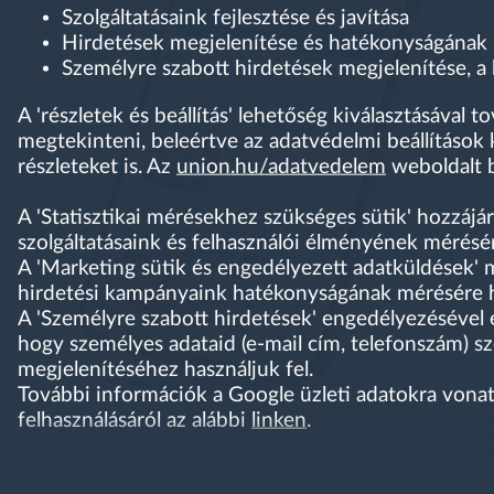
Szolgáltatásaink fejlesztése és javítása
Hirdetések megjelenítése és hatékonyságának
Személyre szabott hirdetések megjelenítése, a 
A 'részletek és beállítás' lehetőség kiválasztásával 
megtekinteni, beleértve az adatvédelmi beállítások 
részleteket is. Az
union.hu/adatvedelem
weboldalt b
A 'Statisztikai mérésekhez szükséges sütik' hozzájá
szolgáltatásaink és felhasználói élményének mérésére
A 'Marketing sütik és engedélyezett adatküldések' 
hirdetési kampányaink hatékonyságának mérésére ha
A 'Személyre szabott hirdetések' engedélyezésével
hogy személyes adataid (e-mail cím, telefonszám) s
megjelenítéséhez használjuk fel.
További információk a Google üzleti adatokra vonat
felhasználásáról az alábbi
linken
.