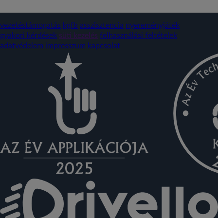
vezetéstámogatás
kgfb
asszisztencia
nyereményjáték
gyakori kérdések
süti kezelés
felhasználási feltételek
adatvédelem
impresszum
kapcsolat