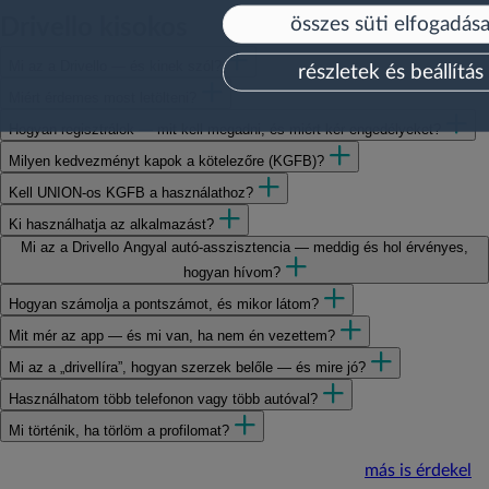
összes süti elfogadás
Drivello kisokos
Mi az a Drivello — és kinek szól?
részletek és beállítás
Miért érdemes most letölteni?
Hogyan regisztrálok — mit kell megadni, és miért kér engedélyeket?
Milyen kedvezményt kapok a kötelezőre (KGFB)?
Kell UNION-os KGFB a használathoz?
Ki használhatja az alkalmazást?
Mi az a Drivello Angyal autó-asszisztencia — meddig és hol érvényes,
hogyan hívom?
Hogyan számolja a pontszámot, és mikor látom?
Mit mér az app — és mi van, ha nem én vezettem?
Mi az a „drivellíra”, hogyan szerzek belőle — és mire jó?
Használhatom több telefonon vagy több autóval?
Mi történik, ha törlöm a profilomat?
más is érdekel