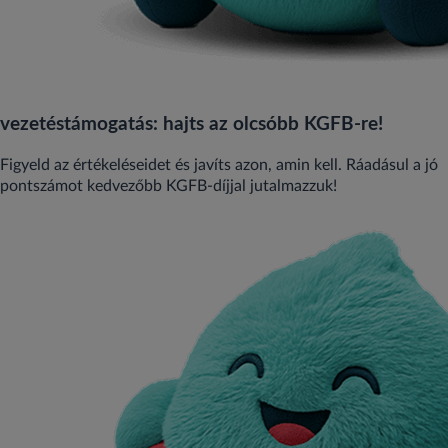
vezetéstámogatás: hajts az olcsóbb KGFB‑re!
Figyeld az értékeléseidet és javíts azon, amin kell. Ráadásul a jó
pontszámot kedvezőbb KGFB‑díjjal jutalmazzuk!