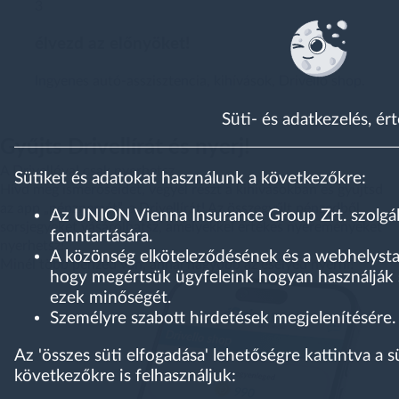
3
élvezd az előnyöket!
Ingyenes autó-asszisztencia, kihívások, Drivello shop.
Süti- és adatkezelés, ér
Gyűjts Drivellírát és nyerj!
A Drivellóval csak nyerhetsz.
Sütiket és adatokat használunk a következőkre:
Hívd meg ismerőseidet, vegyél részt a kihívásokban és gyűjtsd
az app „pénznemét”, a Drivellírát! Az összegyűlt pénzedből
Az UNION Vienna Insurance Group Zrt. szolgált
sorsjegyeket vásárolhatsz, amelyekkel értékes nyereményeket
fenntartására.
nyerhetsz!
A közönség elköteleződésének és a webhelystat
Minél több pénzed van, annál nagyobb az esélyed nyerni!
hogy megértsük ügyfeleink hogyan használják sz
ezek minőségét.
Személyre szabott hirdetések megjelenítésére.
Az 'összes süti elfogadása' lehetőségre kattintva a s
következőkre is felhasználjuk: